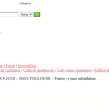
Categoria
 :
sh
|
Polski
|
Slovenščina
 de confiança
-
Carta de moderação
-
Lute contra spammers
-
Política 
 - CS 21531 - 31015 TOULOUSE – France | e suas subsidiárias.