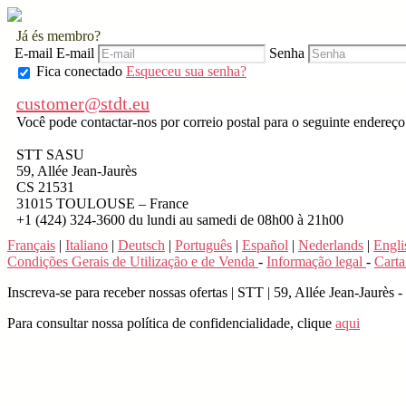
Já és membro?
E-mail
E-mail
Senha
Fica conectado
Esqueceu sua senha?
customer@stdt.eu
Você pode contactar-nos por correio postal para o seguinte endereço
STT SASU
59, Allée Jean-Jaurès
CS 21531
31015 TOULOUSE – France
+1 (424) 324-3600 du lundi au samedi de 08h00 à 21h00
Français
|
Italiano
|
Deutsch
|
Português
|
Español
|
Nederlands
|
Engli
Condições Gerais de Utilização e de Venda
-
Informação legal
-
Carta
Inscreva-se para receber nossas ofertas
|
STT | 59, Allée Jean-Jaurès
Para consultar nossa política de confidencialidade, clique
aqui